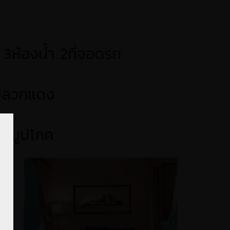
3ห้องน้ำ 2ที่จอดรถ
 ปลวกแดง
ารณูปโภค