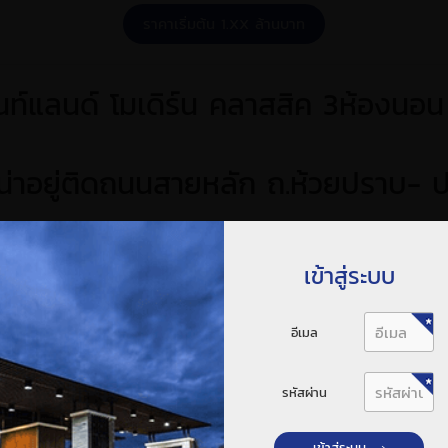
ราคาเริ่มต้น 1.XX ล้านบาท
นท์แลนด์ โมเดิร์น คลาสสิค 3ห้องนอน 
น่าอยู่ติดถนนสายหลัก ถ.ห้วยปราบ-
สะดวก เข้า-ออกได้ 2 ทาง พร้อมสาธ
เข้าสู่ระบบ
อีเมล
รหัสผ่าน
เข้าสู่ระบบ →