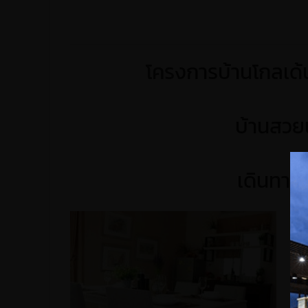
โครงการบ้านโกลเด้
บ้านสวย
เดินทาง