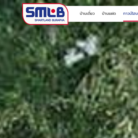
บ้านเดี่ยว
บ้านแฝด
ทาวน์โฮม