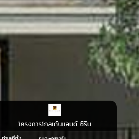
โครงการโกลเด้นแลนด์ ซีรีน
ทำเลที่ตั้ง
อมตะ-อิสเทิร์น