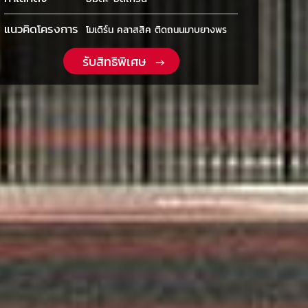
แนวคิดโครงการ
โมเดิร์น คลาสสิค ติดถนนมาบยางพร
รับสิทธิพิเศษ →