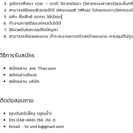
วุฒิการศึกษา ปวส. – ป.ตรี วิศวกรโยธา (วิศวกรรมศาสตร์)และอื่นๆที่เ
สามารถใช้คอมพิวเตอร์ได้ (Microsoft Office) โปรแกรมทางวิศกรรม
ขยัน ซื่อสัตย์ อดทน ใฝ่เรียนรู้
ทำงานภายใต้แรงกกดดันได้ดี
มีไหวพริบในการแก้ไขปัญหา
สามารถเขียนแผนงาน ทำรายงานความก้าวหน้าของงาน ควบคุมต้นทุน
วิธีการรับสมัคร
สมัครผ่าน Job Thai.com
สมัครผ่านอีเมล
สมัครผ่าน บริษัท
ติดต่อสอบถาม
คุณจันทร์เพ็ญ (คุณน้ำ)
โทร.038-660-156 ต่อ 0
Email : hr.sml.b@gmail.com